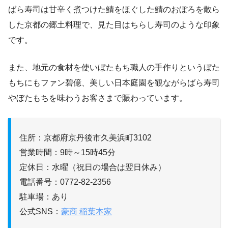
ばら寿司は甘辛く煮つけた鯖をほぐした鯖のおぼろを散ら
した京都の郷土料理で、見た目はちらし寿司のような印象
です。
また、地元の食材を使いぼたもち職人の手作りというぼた
もちにもファン碧億、美しい日本庭園を観ながらばら寿司
やぼたもちを味わうお客さまで賑わっています。
住所：京都府京丹後市久美浜町3102
営業時間：9時～15時45分
定休日：水曜（祝日の場合は翌日休み）
電話番号：0772-82-2356
駐車場：あり
公式SNS：
豪商 稲葉本家