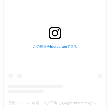
この投稿をInstagramで見る
丹後ジャージー牧場 ミルク工房 そら(@milkthesora)がシェアした投稿